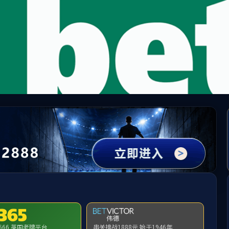
365上市公司(英国)集团-官方网站
英国上市
思想引领
组织建设
科创竞赛
英国
公司365
公司3
概况
司365第四届第一任组织人员
院英国上市公司365书记风采
英国上市公司365简介
学生会第九届工作人员