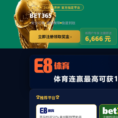
网站首页
英国上市公
二级学