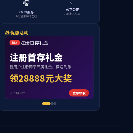
位置：
网站首页
/
通知公告
/
英国上市公司365文件
/
正文
乡”英国上市公司365活动先进集体、先进