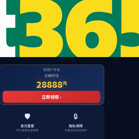
上市
志愿活动
文体活动
下载专区
青年信箱
65