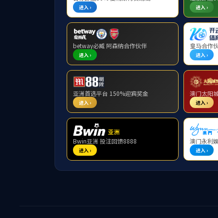
英国上市公司365文件
英国上市公司365﹝2025﹞17号 