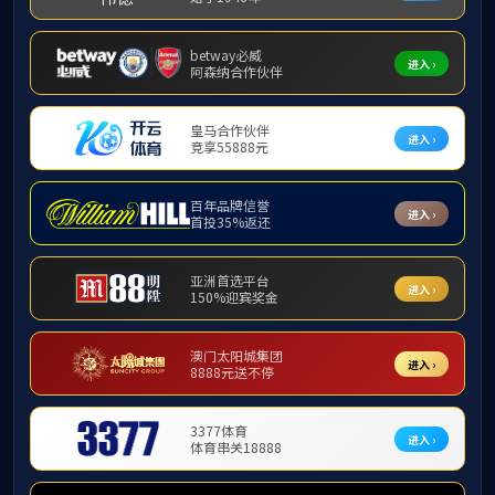
审核人：袁路
来源：校英国上市公司365
浏览量：
365上市公司(英国)集团-官方网站
抱歉
可能是由下列问题导致的：
学校党委于2025年8月1日迎来了天安