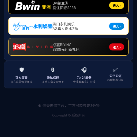
门
广场国旗一面，
为深入落实习近平总书记
关于“用好红色资源，传承好红色基因”的重
要指示精神，全面践行新时代爱国主义教育
的实践要求，进一步弘扬爱党、爱国、爱校
的价值理念，充分挖掘和展现
天安门广场国
旗的教育价值，激发广大师生的爱国热情与
爱校情怀，推动爱国主义教育走深走实，制
定本活动方案。
一、活动主题
国旗飘扬映初心，爱党爱国爱校情