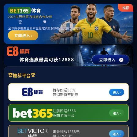
365上市公司(英国)集团-官方网站
当前位置：
网站首页
/
通知公告
/
英国上市公司365文件
/
正文
英国上市公司365﹝2025﹞15号 关于开展“天安门广场
国旗进校园”系列 爱国主义教育活动方案
发布日期：2025-09-01
编辑:郑俊儒
作者：高磊