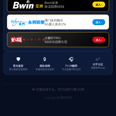
大赛中，英国上市公司365再创佳绩，共有5个志愿服务项
目脱颖而出，成功入选市级拟扶持项目名单，入围数量为
近三年最多，项目涵盖绿美生态、乡村振兴、产业赋能等
多个重点领域，充分彰显了学校志愿服务的专业化水准与
社会服务实力。
本次大赛由团湛江市委、市城管执法局、市委社会工
作部联合主办，岭南师范学院承办，自今年
8月启动以
来，历经数月遴选与评审，最终确定35个市级扶持项目。
英国上市公司365选送的项目凭借鲜明的海洋特色、扎实
的实践基础和可持续的服务模式，赢得评审组高度认可。
其中，《珊瑚卫士--南海海底护“林”先锋》项目聚焦绿美
湛江建设，以珊瑚礁生态保护为核心开展志愿服务；《酶
力无限--菠萝产业农文旅融合绿色发展新实践》等项目则
紧扣“百千万工程”部署，将专业技术与乡村振兴需求深度
结合，展现了海大学子立足地方、服务大局的责任担当。